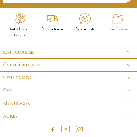
Kolay İade ve
Ücretsiz Kargo
Ücretsiz İade
Taksit İmkanı
Değişim
KATEGORILER
ÖNEMLI BILGILER
HIZLI ERIŞIM
ÜYE
BİZE ULAŞIN
ADRES