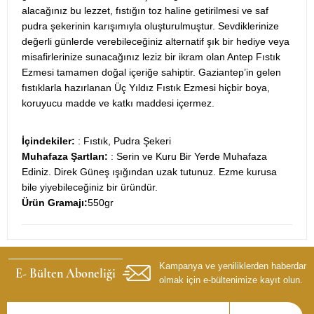
alacağınız bu lezzet, fıstığın toz haline getirilmesi ve saf
pudra şekerinin karışımıyla oluşturulmuştur. Sevdiklerinize
değerli günlerde verebileceğiniz alternatif şık bir hediye veya
misafirlerinize sunacağınız leziz bir ikram olan Antep Fıstık
Ezmesi tamamen doğal içeriğe sahiptir. Gaziantep’in gelen
fıstıklarla hazırlanan Üç Yıldız Fıstık Ezmesi hiçbir boya,
koruyucu madde ve katkı maddesi içermez.
İçindekiler:
: Fıstık, Pudra Şekeri
Muhafaza Şartları:
: Serin ve Kuru Bir Yerde Muhafaza
Ediniz. Direk Güneş ışığından uzak tutunuz. Ezme kurusa
bile yiyebileceğiniz bir üründür.
Ürün Gramajı:
550gr
Kampanya ve yeniliklerden haberdar
E- Bülten Aboneliği
olmak için e-bültenimize kayıt olun.