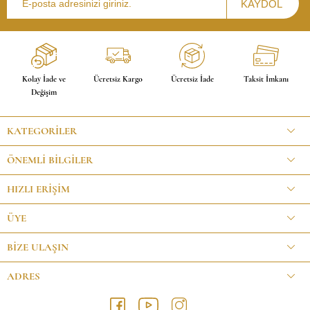
Kolay İade ve
Ücretsiz Kargo
Ücretsiz İade
Taksit İmkanı
Değişim
KATEGORILER
ÖNEMLI BILGILER
HIZLI ERIŞIM
ÜYE
BİZE ULAŞIN
ADRES