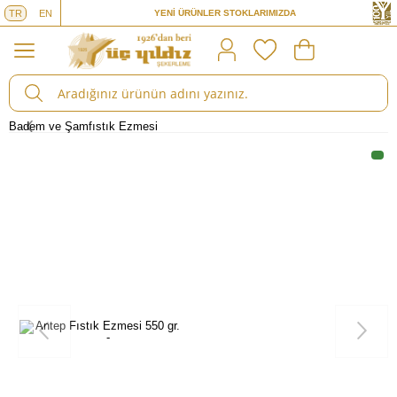
YENİ ÜRÜNLER STOKLARIMIZDA
TR
EN
2400 TL ve ÜZERİ SİPARİŞLERDE ÜCRETSİZ KARGO
Badem ve Şamfıstık Ezmesi