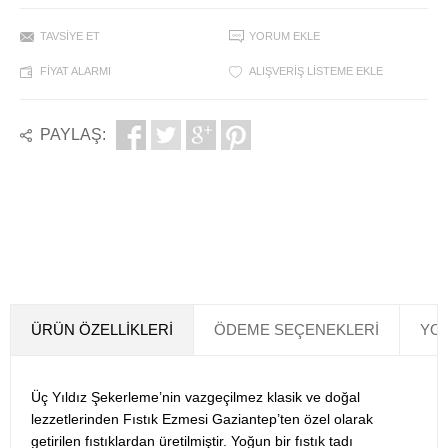
TAVSIYE ET
YORUM EKLE
FIYAT ALARMI
ALIŞVERIŞ LISTEME EKLE
PAYLAŞ:
ÜRÜN ÖZELLIKLERI
ÖDEME SEÇENEKLERI
YOR
Üç Yıldız Şekerleme’nin vazgeçilmez klasik ve doğal
lezzetlerinden Fıstık Ezmesi Gaziantep’ten özel olarak
getirilen fıstıklardan üretilmiştir. Yoğun bir fıstık tadı