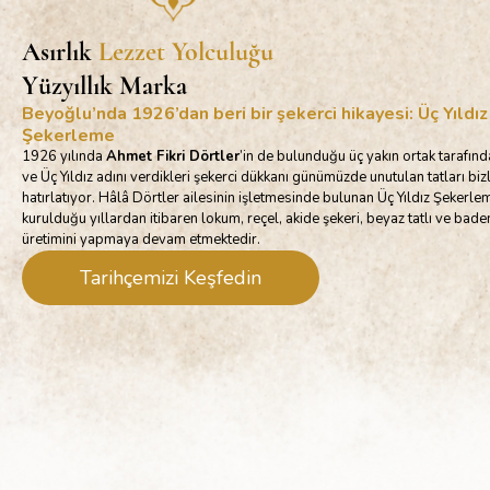
Asırlık
Lezzet Yolculuğu
Yüzyıllık Marka
Beyoğlu’nda 1926’dan beri bir şekerci hikayesi: Üç Yıldız
Şekerleme
1926 yılında
Ahmet Fikri Dörtler
’in de bulunduğu üç yakın ortak tarafın
ve Üç Yıldız adını verdikleri şekerci dükkanı günümüzde unutulan tatları biz
hatırlatıyor. Hâlâ Dörtler ailesinin işletmesinde bulunan Üç Yıldız Şekerle
kurulduğu yıllardan itibaren lokum, reçel, akide şekeri, beyaz tatlı ve ba
üretimini yapmaya devam etmektedir.
Tarihçemizi Keşfedin