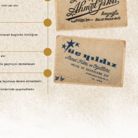
ı
ismi yer alır.
alınarak bugünkü kimliğine
alır.
klü geçmişini destekleyen
ze taşımaya devam etmektedir.
rünlerinde yaşamaktadır.