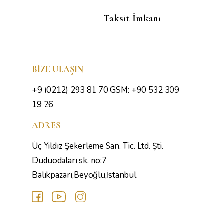
Taksit İmkanı
BİZE ULAŞIN
+9 (0212) 293 81 70 GSM; +90 532 309
19 26
ADRES
Üç Yıldız Şekerleme San. Tic. Ltd. Şti.
Duduodaları sk. no:7
Balıkpazarı,Beyoğlu,İstanbul