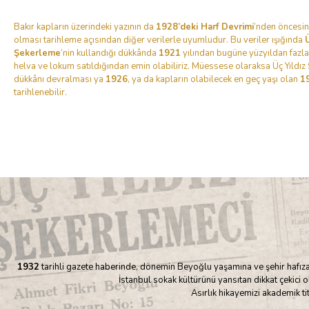
Bakır kapların üzerindeki yazının da
1928’deki Harf Devrimi
’nden öncesin
olması tarihleme açısından diğer verilerle uyumludur. Bu veriler ışığında
Ü
Şekerleme
’nin kullandığı dükkânda
1921
yılından bugüne yüzyıldan fazla
helva ve lokum satıldığından emin olabiliriz. Müessese olaraksa Üç Yıldız
dükkânı devralması ya
1926
, ya da kapların olabilecek en geç yaşı olan
1
tarihlenebilir.
1932
tarihli gazete haberinde, dönemin Beyoğlu yaşamına ve şehir hafızas
İstanbul sokak kültürünü yansıtan dikkat çekici 
Asırlık hikayemizi akademik ti