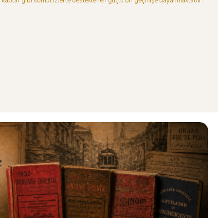
kaplar gibi somut izlerle desteklenen güçlü bir geçmişe dayanmaktadır.