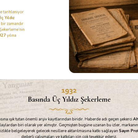
e tarihleniyor
ç Yıldız
 bir zamandır
 Şekerleme’nin
927
yılına
Basında Üç Yıldız Şekerleme
ına ışık tutan önemli arşiv kayıtlarından biridir. Haberde adı geçen şekerci
Ah
olaylardan biri olarak yer almıştır. Geçmişten bugüne uzanan bu izler, markanın 
tizlikle belgeleyerek gelecek nesillere aktarılmasına katkı sağlayan
Sayın Pro
değerli çalışmaları ve katkıları için çok teşekkür ederiz.