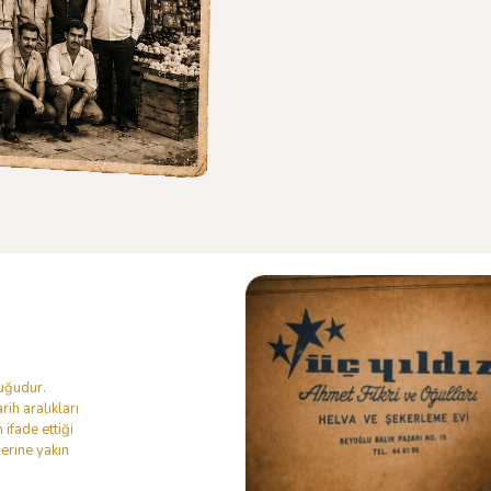
duğudur.
ih aralıkları
 ifade ettiği
lerine yakın