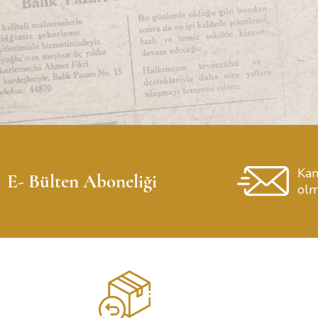
Kam
E- Bülten Aboneliği
olm