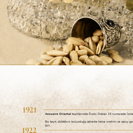
1921
Annuaire Oriental
kayıtlarında Dudu Odalar 15 numarada İsmail 
Bu kayıt, dükkânın bulunduğu adreste helva üretimi ve satışı ge
biri.
1922