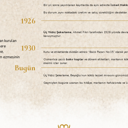
Bir yıl sonra yayımlanan kayıtlarda da aynı adreste
İsmail Hakk
Bu durum, aynı noktadaki üretim ve satış sürekliliğini destekler.
1926
Üç Yıldız Şekerleme
, Ahmet Fikri tarafından 1926 yılında devr
kavuşmuştur.
dan kurulan
1930
lere
me,
Kutu ve etiketlerde dükkân adresi “Balık Pazarı No:15” olarak yer 
dem ezmesinin
Osmanlıca yazılı
bakır kaplar
ve dönem etiketleri, markanın kö
önemli izler sunar.
Bugün
Üç Yıldız Şekerleme, Beyoğlu’nun köklü lezzet mirasını günümü
Geçmişten bugüne uzanan bu hikâye, markanın hafızasında ve ü